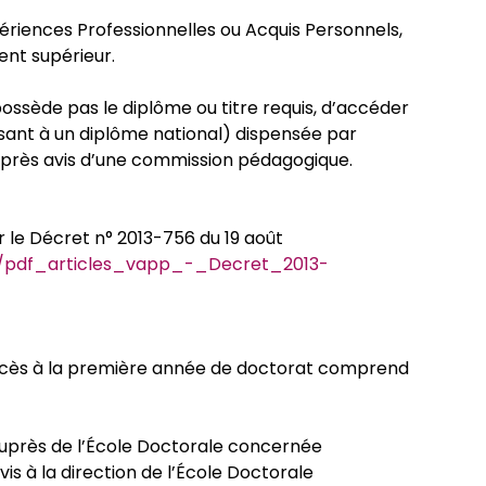
périences Professionnelles ou Acquis Personnels,
ent supérieur.
iors 2026
ossède pas le diplôme ou titre requis, d’accéder
sant à un diplôme national) dispensée par
, après avis d’une commission pédagogique.
térieur
 le Décret n° 2013-756 du 19 août
MG/pdf_articles_vapp_-_Decret_2013-
accès à la première année de doctorat comprend
auprès de l’École Doctorale concernée
is à la direction de l’École Doctorale