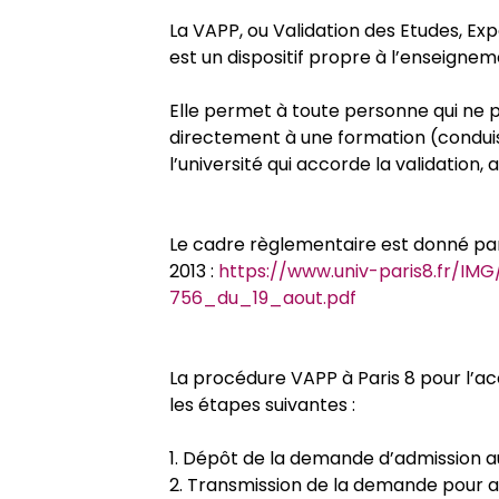
Doctorats préparés par l’ED
Réinscription
Thèses soutenues
Le Café doctoral
Cofra
La VAPP, ou Validation des Etudes, Ex
est un dispositif propre à l’enseignem
Equipes de recherche
Votre parcours doctoral
Après la thèse
Appel à projet - Laboratoires Jun
Contrats doctoraux
Elle permet à toute personne qui ne p
directement à une formation (condui
La Charte du doctorat
Cotutelle internationale
Thèse HDR
Bourses
l’université qui accorde la validation
Guide du doctorat & Règlement in
Thèse - VAPP
Pistes de financements
Le cadre règlementaire est donné par
2013 :
https://www.univ-paris8.fr/I
756_du_19_aout.pdf
Thèse - VAE
Prix de these
La procédure VAPP à Paris 8 pour l’
les étapes suivantes :
1. Dépôt de la demande d’admission 
2. Transmission de la demande pour av