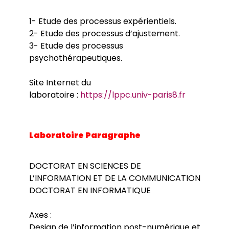
Thèses soutenues
Colloque CLI
Après la thèse
1- Etude des processus expérientiels.
EDCLI - Réunion de rentrée 2026
Thèse HDR
Financements
2- Etude des processus d’ajustement.
Le Café doctoral
Aides financieres de l’EDCLI
3- Etude des processus
Appel à projet - Laboratoires Juniors 2026
Cifre
psychothérapeutiques.
Cofra
Contrats doctoraux
Site Internet du
Bourses
laboratoire :
https://lppc.univ-paris8.fr
Pistes de financements
Prix de these
Laboratoire Paragraphe
DOCTORAT EN SCIENCES DE
L’INFORMATION ET DE LA COMMUNICATION
DOCTORAT EN INFORMATIQUE
Axes :
Design de l’information post-numérique et