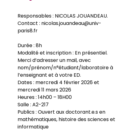
Thèses soutenues
Colloque CLI
Après la thèse
Responsables : NICOLAS JOUANDEAU.
EDCLI - Réunion de rentrée 2026
Thèse HDR
Financements
Le Café doctoral
Contact : nicolas.jouandeau@univ-
Aides financieres de l’EDCLI
Appel à projet - Laboratoires Juniors 2026
paris8.fr
Cifre
Cofra
Durée : 8h
Contrats doctoraux
Bourses
Modalité et inscription : En présentiel.
Pistes de financements
Merci d’adresser un mail, avec
Prix de these
nom/prénom/n°étudiant/laboratoire à
l’enseignant et à votre ED.
Dates : mercredi 4 février 2026 et
mercredi 11 mars 2026
Heures : 14h00 – 18H00
Salle : A2-217
Publics : Ouvert aux doctorant.e.s en
mathématiques, histoire des sciences et
informatique