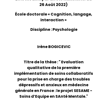
Thèses soutenues
26 Août 2022)
Colloque CLI
Après la thèse
EDCLI - Réunion de rentrée 2026
Thèse HDR
Financements
École doctorale « Cognition, langage,
Le Café doctoral
interaction »
Aides financieres de l’EDCLI
Appel à projet - Laboratoires Juniors 2026
Cifre
Discipline : Psychologie
Cofra
Contrats doctoraux
Bourses
Pistes de financements
Irène BOGICEVIC
Prix de these
Titre de la thèse :
" Evaluation
qualitative de la première
implémentation de soins collaboratifs
pour la prise en charge des troubles
dépressifs et anxieux en médecine
générale en France : le projet SESAME -
Soins d’Equipe en SAnté Mentale."