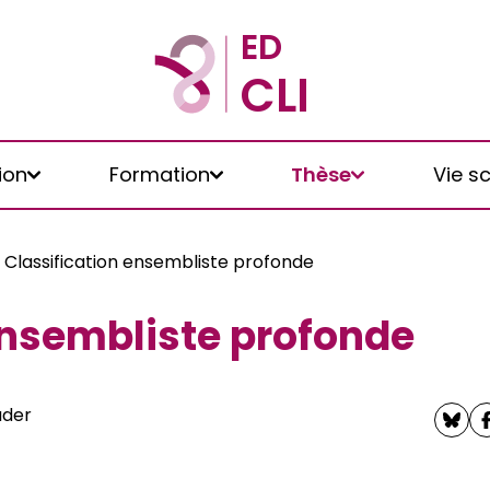
ion
Formation
Thèse
Vie sc
Classification ensembliste profonde
ensembliste profonde
ader