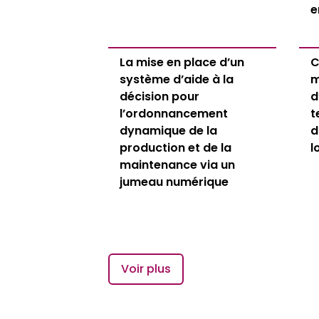
e
La mise en place d’un
C
système d’aide à la
m
décision pour
d
l’ordonnancement
t
dynamique de la
d
production et de la
l
maintenance via un
jumeau numérique
Voir plus