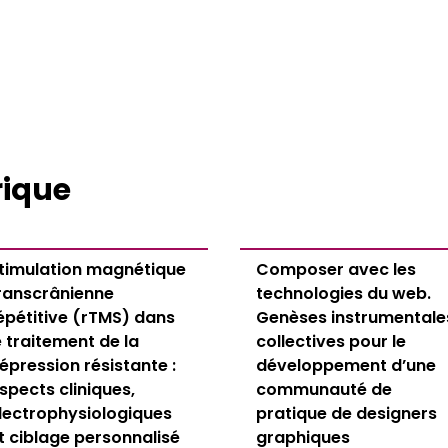
iors 2026
rique
térieur
timulation magnétique
Composer avec les
ranscrânienne
technologies du web.
épétitive (rTMS) dans
Genèses instrumentale
e traitement de la
collectives pour le
épression résistante :
développement d’une
spects cliniques,
communauté de
lectrophysiologiques
pratique de designers
t ciblage personnalisé
graphiques