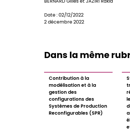
BERNARD Gilles et JAZIRI Rakia
Doctorats préparés par l’ED
Réinscription
Thèses soutenues
Le Café doctoral
Cofra
Date : 02/12/2022
Equipes de recherche
Votre parcours doctoral
Après la thèse
Appel à projet - Laboratoires Jun
Contrats doctoraux
2 décembre 2022
La Charte du doctorat
Cotutelle internationale
Thèse HDR
Bourses
Dans la même rub
Guide du doctorat & Règlement in
Thèse - VAPP
Pistes de financements
Contribution à la
Thèse - VAE
Prix de these
S
modélisation et à la
t
gestion des
r
configurations des
l
Systèmes de Production
d
Reconfigurables (SPR)
a
é
e